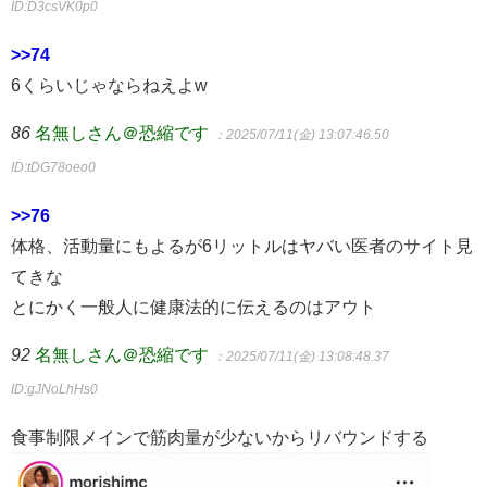
ID:D3csVK0p0
>>74
6くらいじゃならねえよw
86
名無しさん＠恐縮です
：2025/07/11(金) 13:07:46.50
ID:tDG78oeo0
>>76
体格、活動量にもよるが6リットルはヤバい医者のサイト見
てきな
とにかく一般人に健康法的に伝えるのはアウト
92
名無しさん＠恐縮です
：2025/07/11(金) 13:08:48.37
ID:gJNoLhHs0
食事制限メインで筋肉量が少ないからリバウンドする