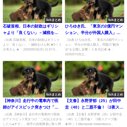
5chまとめ
5chまとめ
石破首相、日本の財政はギリシ
ひろゆき氏、「東京の2億円マン
ャより「良くない」－減税をけ
ション、半分が外国人購入」問
ん制 ★5 [少考さん★]
題の”解決法”を公開し反響 [冬月
（出典 石破首相、日本の財政はギリシャ
（出典 ひろゆき氏、「東京の2億円マンシ
より「良くない」－減税をけん制 ★5 ）1
ョン、半分が外国人購入」問題の”解決
記者★]
少考さん ★ ：2025/05/19(月) 21:57:0...
法”を公開し反響 ）1 冬月記者 ★ ：
2025/07/19(土...
5chまとめ
5chまとめ
【神奈川】走行中の電車内で医
【文春】永野芽郁（25）が田中
師がアイスピック突きつけ「こ
圭（40）と二股不倫！〈2夜スク
れ以上せきをしたら●すぞ」…相
ープ撮〉★28 [Ailuropoda
（出典 【神奈川】走行中の電車内で医師
（出典 【文春】永野芽郁（25）が田中圭
がアイスピック突きつけ「これ以上せきを
（40）と二股不倫！〈2夜スクープ撮〉
手の自衛隊員に取り押さえられ
melanoleuca★]
したら●すぞ」…相手の自衛隊員に取り押
★28 ）1 Ailuropoda melanoleuca...
る ★2 [Ailuropoda