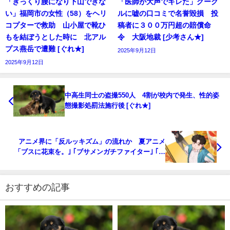
「ぎっくり腰になり下山できな
「医師が大声でキレた」グーグ
い」福岡市の女性（58）をヘリ
ルに嘘の口コミで名誉毀損 投
コプターで救助 山小屋で靴ひ
稿者に３００万円超の賠償命
もを結ぼうとした時に 北アル
令 大阪地裁 [少考さん★]
プス燕岳で遭難 [ぐれ★]
2025年9月12日
2025年9月12日
中高生同士の盗撮550人 4割が校内で発生、性的姿
態撮影処罰法施行後 [ぐれ★]
アニメ界に「反ルッキズム」の流れか 夏アニメ
「ブスに花束を。｣ ｢ブサメンガチファイター｣ ｢フ
ァムファタル育成計画｣ [ネギうどん★]
おすすめの記事