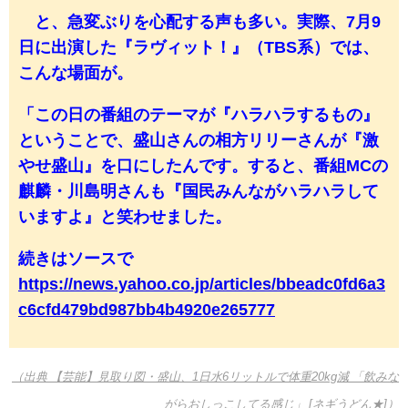
と、急変ぶりを心配する声も多い。実際、7月9
日に出演した『ラヴィット！』（TBS系）では、
こんな場面が。
「この日の番組のテーマが『ハラハラするもの』
ということで、盛山さんの相方リリーさんが『激
やせ盛山』を口にしたんです。すると、番組MCの
麒麟・川島明さんも『国民みんながハラハラして
いますよ』と笑わせました。
続きはソースで
https://news.yahoo.co.jp/articles/bbeadc0fd6a3
c6cfd479bd987bb4b4920e265777
（出典 【芸能】見取り図・盛山、1日水6リットルで体重20kg減 「飲みな
がらおしっこしてる感じ」 [ネギうどん★]）