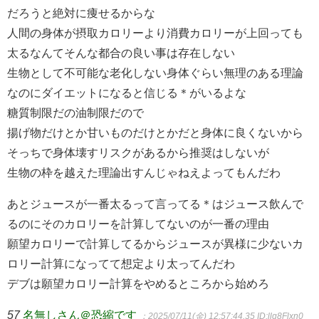
だろうと絶対に痩せるからな
人間の身体が摂取カロリーより消費カロリーが上回っても
太るなんてそんな都合の良い事は存在しない
生物として不可能な老化しない身体ぐらい無理のある理論
なのにダイエットになると信じる＊がいるよな
糖質制限だの油制限だので
揚げ物だけとか甘いものだけとかだと身体に良くないから
そっちで身体壊すリスクがあるから推奨はしないが
生物の枠を越えた理論出すんじゃねえよってもんだわ
あとジュースが一番太るって言ってる＊はジュース飲んで
るのにそのカロリーを計算してないのが一番の理由
願望カロリーで計算してるからジュースが異様に少ないカ
ロリー計算になってて想定より太ってんだわ
デブは願望カロリー計算をやめるところから始めろ
57
名無しさん＠恐縮です
：2025/07/11(金) 12:57:44.35
ID:llg8Flxn0