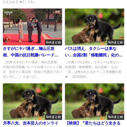
さえられる ★2 ）1 A...
melanoleuca★]
5chまとめ
5chまとめ
さすがにヤバ過ぎ…鳩山元首
バスは消え、タクシーは来な
相、中国の抗日戦勝パレード出
い…全国2割「移動難民」化の悲
席でトレンド騒ぎ 元日テレ青
劇！ なぜ「足」は奪われたの
（出典 さすがにヤバ過ぎ…鳩山元首相、
（出典 バスは消え、タクシーは来ない…
中国の抗日戦勝パレード出席でトレンド騒
全国2割「移動難民」化の悲劇！ なぜ
山氏「完全に中国のプロパガン
か？ [首都圏の虎★]
ぎ 元日テレ青山氏「完全に中国のプロパ
「足」は奪われたのか？ ）1 首都圏の虎
ダに」[9/4] [ばーど★]
ガンダに」 ） 1 ばーど...
★ ：2025/05/0...
5chまとめ
5chまとめ
月亭八光、吉本芸人のオンライ
【映画】『君たちはどう生きる