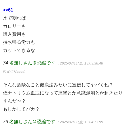
>>61
水で割れば
カロリーも
購入費用も
持ち帰る労力も
カットできるな
74
名無しさん＠恐縮です
：2025/07/11(金) 13:03:38.48
ID:tDG78oeo0
そんな危険なこと健康法みたいに宣伝してヤバくね？
低ナトリウム血症になって痙攣とか意識混濁とか起きたり
すんだべ？
もしかしてバカ？
76
名無しさん＠恐縮です
：2025/07/11(金) 13:04:13.99