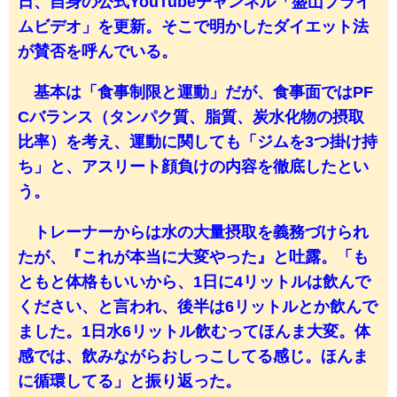
日、自身の公式YouTubeチャンネル「盛山プライ
ムビデオ」を更新。そこで明かしたダイエット法
が賛否を呼んでいる。
基本は「食事制限と運動」だが、食事面ではPF
Cバランス（タンパク質、脂質、炭水化物の摂取
比率）を考え、運動に関しても「ジムを3つ掛け持
ち」と、アスリート顔負けの内容を徹底したとい
う。
トレーナーからは水の大量摂取を義務づけられ
たが、『これが本当に大変やった』と吐露。「も
ともと体格もいいから、1日に4リットルは飲んで
ください、と言われ、後半は6リットルとか飲んで
ました。1日水6リットル飲むってほんま大変。体
感では、飲みながらおしっこしてる感じ。ほんま
に循環してる」と振り返った。