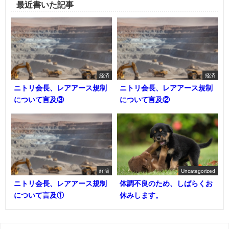
最近書いた記事
経済
経済
ニトリ会長、レアアース規制
ニトリ会長、レアアース規制
について言及③
について言及②
経済
Uncategorized
ニトリ会長、レアアース規制
体調不良のため、しばらくお
について言及①
休みします。