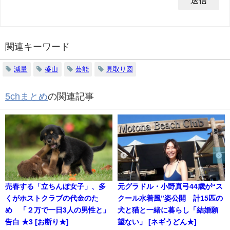
関連キーワード
減量
盛山
芸能
見取り図
5chまとめ
の関連記事
売春する「立ちんぼ女子」、多
元グラドル・小野真弓44歳が“ス
くがホストクラブの代金のた
クール水着風”姿公開 計15匹の
め 「２万で一日3人の男性と」
犬と猫と一緒に暮らし「結婚願
告白 ★3 [お断り★]
望ない」 [ネギうどん★]