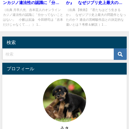
ンカジノ違法性の認識に「分か
か』 なぜジブリ史上最大の問
ってないことはない」 小籔は
題作となったのか？ 過去の宮崎
（出典 月亭八光、吉本芸人のオンライン
（出典 【映画】『君たちはどう生きる
カジノ違法性の認識に「分かってないこと
か』 なぜジブリ史上最大の問題作となっ
反論 今田耕司は「吉本だけじ
駿作品との決定的な違いとは？
はない」 小籔は反論 今田耕司は「吉本
たのか？ 過去の宮崎駿作品との決定的な
ゃなくて…」 [冬月記者★]
考察＆解説 [湛然★]
だけじゃなくて…」 ） 1...
違いとは？考察＆解説 ）1 ...
検索
プロフィール
うさ