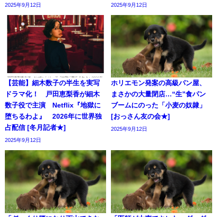
2025年9月12日
2025年9月12日
【芸能】細木数子の半生を実写
ホリエモン発案の高級パン屋、
ドラマ化！ 戸田恵梨香が細木
まさかの大量閉店…“生”食パン
数子役で主演 Netflix『地獄に
ブームにのった「小麦の奴隷」
堕ちるわよ』 2026年に世界独
[おっさん友の会★]
占配信 [冬月記者★]
2025年9月12日
2025年9月12日