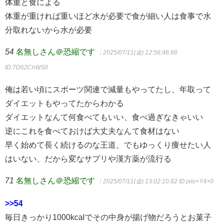
体重と食による
体重が重ければ重いほど水が必要で食が細い人は食事で水
分取れないから水が必要
54
名無しさん＠恐縮です
：2025/07/11(金) 12:56:46.66
ID:7D62CnWS0
俺は若い頃にスポーツ関連で減量もやってたし、年取って
ダイエットもやってたからわかる
ダイエットなんて何食べてもいい、食べ過ぎなきゃいい
逆にこれを食べておけば大丈夫なんて食材はない
早く始めて長く続けるのな王道、でもゆっくり痩せたい人
はいない、だから変なサプリや漢方薬が流行る
71
名無しさん＠恐縮です
：2025/07/11(金) 13:02:10.82
ID:jxio+Y4+0
>>54
毎日きっかり1000kcalでその中身が揚げ物だろうとお菓子