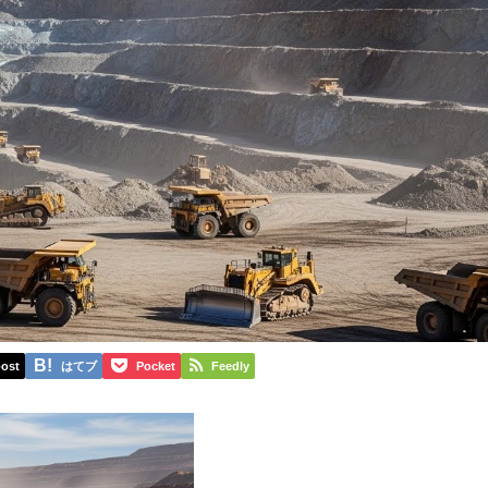
ost
はてブ
Pocket
Feedly