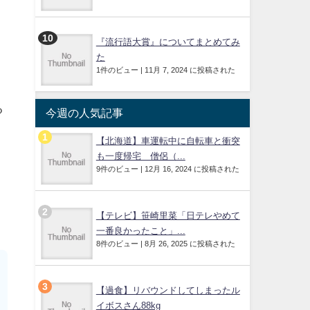
『流行語大賞』についてまとめてみ
た
1件のビュー
|
11月 7, 2024 に投稿された
る
今週の人気記事
【北海道】車運転中に自転車と衝突
も一度帰宅 僧侶（...
9件のビュー
|
12月 16, 2024 に投稿された
【テレビ】笹崎里菜「日テレやめて
一番良かったこと」...
8件のビュー
|
8月 26, 2025 に投稿された
【過食】リバウンドしてしまったル
イボスさん88kg