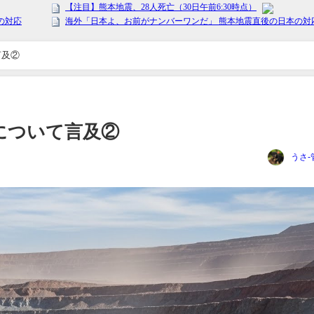
言及②
について言及②
うさ-