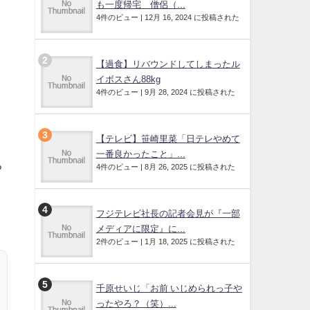
も一度帰宅 僧侶（...
4件のビュー
|
12月 16, 2024 に投稿された
【過食】リバウンドしてしまったル
イボスさん88kg
4件のビュー
|
9月 28, 2024 に投稿された
【テレビ】笹崎里菜「日テレやめて
一番良かったこと」...
ち
4件のビュー
|
8月 26, 2025 に投稿された
フジテレビ社長の記者会見が『一部
メディアに限定』に...
2件のビュー
|
1月 18, 2025 に投稿された
千原せいじ「お前 いじめられっ子や
ったやろ？（笑）...