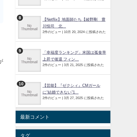
【Netflix】地面師たち【綾野剛 豊
川悦司 北...
2件のビュー
|
10月 20, 2024 に投稿された
「幸福度ランキング」米国は孤食率
上昇で後退 フィン...
が
2件のビュー
|
3月 21, 2025 に投稿された
【芸能】『ゼクシィ』CMガール
に“結婚できない”1...
2件のビュー
|
3月 27, 2025 に投稿された
最新コメント
タグ