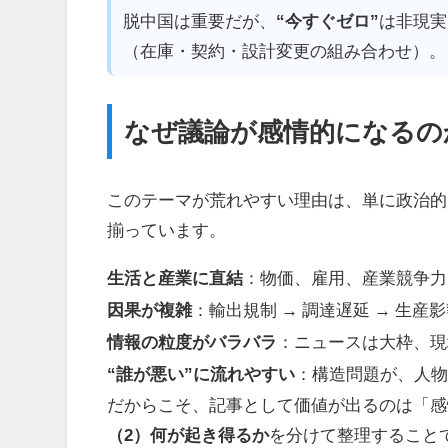
脱中国は重要だが、
“今すぐゼロ”
は非現実
（在庫・契約・設計変更の組み合わせ）。
なぜ議論が感情的になるの
このテーマが荒れやすい理由は、単に政治的
揃っています。
生活と産業に直結
：物価、雇用、産業競争力
因果が複雑
：輸出規制 → 調達遅延 → 生産
情報の粒度がバラバラ
：ニュースは大枠、現
“誰が悪い”に流れやすい
：構造問題が、人
だからこそ、記事として価値が出るのは「
（2）何が起き得るか
を分けて整理すること