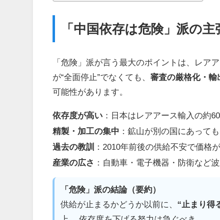
「中国依存は危険」派の主
「危険」派が言う最大のポイントは、レアア
が“全面停止”でなくても、
審査の厳格化・輸
可能性があります。
依存度が高い
：日本はレアアース輸入の約6
精製・加工の集中
：鉱山が別の国にあっても
過去の教訓
：2010年前後の供給不安で価
産業の広さ
：自動車・電子機器・防衛など波
「危険」派の結論（要約）
供給が止まるかどうか以前に、
“止まり得
上、 依存度を下げる努力は急ぐべき。