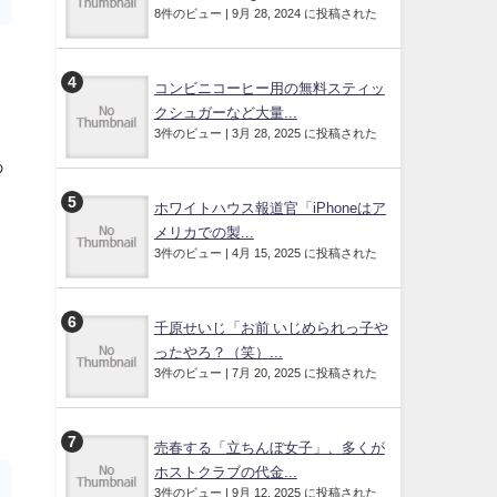
8件のビュー
|
9月 28, 2024 に投稿された
コンビニコーヒー用の無料スティッ
クシュガーなど大量...
3件のビュー
|
3月 28, 2025 に投稿された
あ
ホワイトハウス報道官「iPhoneはア
メリカでの製...
3件のビュー
|
4月 15, 2025 に投稿された
千原せいじ「お前 いじめられっ子や
ったやろ？（笑）...
3件のビュー
|
7月 20, 2025 に投稿された
売春する「立ちんぼ女子」、多くが
ホストクラブの代金...
3件のビュー
|
9月 12, 2025 に投稿された