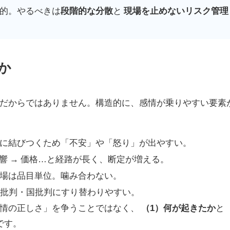
的。やるべきは
段階的な分散
と
現場を止めないリスク管理
か
だからではありません。構造的に、感情が乗りやすい要素
に結びつくため「不安」や「怒り」が出やすい。
影響 → 価格…と経路が長く、断定が増える。
場は品目単位。噛み合わない。
物批判・国批判にすり替わりやすい。
感情の正しさ」を争うことではなく、
（1）何が起きたか
と
です。