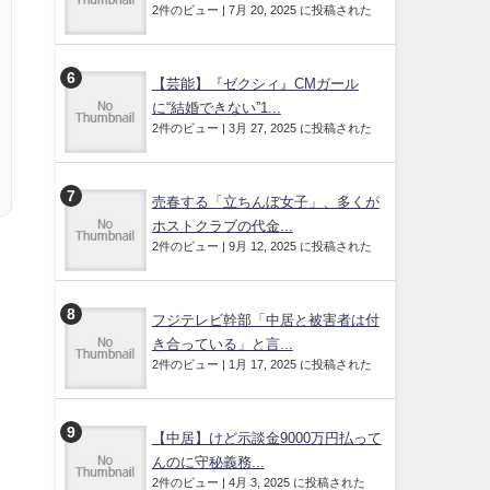
2件のビュー
|
7月 20, 2025 に投稿された
【芸能】『ゼクシィ』CMガール
に“結婚できない”1...
2件のビュー
|
3月 27, 2025 に投稿された
売春する「立ちんぼ女子」、多くが
ホストクラブの代金...
2件のビュー
|
9月 12, 2025 に投稿された
フジテレビ幹部「中居と被害者は付
き合っている」と言...
2件のビュー
|
1月 17, 2025 に投稿された
【中居】けど示談金9000万円払って
んのに守秘義務...
2件のビュー
|
4月 3, 2025 に投稿された