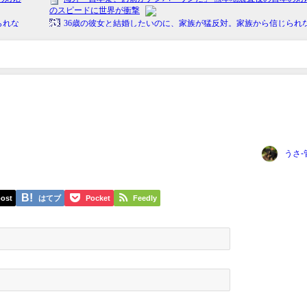
うさ-
ost
はてブ
Pocket
Feedly