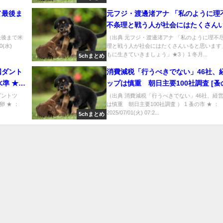
て最後ま
元フジ・渡邊渚アナ 「私のように理
不条理と戦う人が社会にはたくさん
思います」「ともに生きていきまし
最後まで米
（出典 元フジ・渡邊渚アナ 「私のように理不
0(水)
理と戦う人が社会にはたくさんいると思います
★3 [冬月記者★]
もに生きていきましょう」★3 ）1 冬月...
5chまとめ
国ダント
消費減税「行うべきでない」46社、
★4
ップは慎重 朝日主要100社調査 [蚤の市
★]
国ダントツ
（出典 消費減税「行うべきでない」46社、経
卵 ★ ：
は慎重 朝日主要100社調査 ） 1 蚤の市 ★ ：
2025/07/01(火) 07:2...
5chまとめ