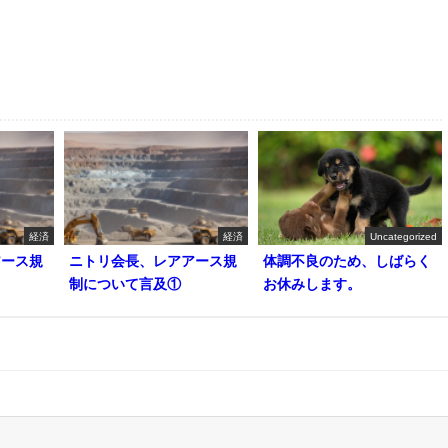
経済
経済
Uncategorized
アース規
ニトリ会長、レアアース規
体調不良のため、しばらく
制について言及①
お休みします。