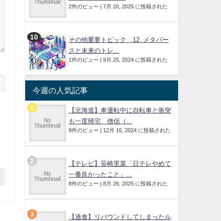
2件のビュー
|
7月 20, 2025 に投稿された
その他重要トピック 12. メタバー
スと未来のトレ...
1件のビュー
|
9月 25, 2024 に投稿された
今週の人気記事
【北海道】車運転中に自転車と衝突
も一度帰宅 僧侶（...
9件のビュー
|
12月 16, 2024 に投稿された
【テレビ】笹崎里菜「日テレやめて
一番良かったこと」...
8件のビュー
|
8月 26, 2025 に投稿された
【過食】リバウンドしてしまったル