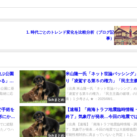
1. 時代ごとのトレンド変化を比較分析（ブログ記
事）
遊ぶ公園
米山隆一氏「ネット世論バッシング
いる」と
り「凌駕する第５の権力」「民主主
ないよう
壊」の恐れ指摘 [少考さん★]
ぶ公園に昼
（出典 米山隆一氏「ネット世論バッシング」
取材に応
「凌駕する第５の権力」「民主主義の破壊」の
..
摘 ）1 少考さん ★ ：2025/08/1...
5chまとめ
で手術を
【速報】「南海トラフ地震臨時情報
形にかけ
終了」気象庁が発表…今回の地震で
た整
模地震発生の可能性相対的に高まっ
でに総額
（出典 【速報】「南海トラフ地震臨時情報・
ったノウハ
了」気象庁が発表…今回の地震では大規模地震
いと判定 [お断り★]
可能性相対的に高まっていないと判定 ）1 お...
5chまとめ