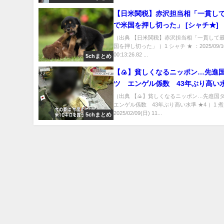
【日米関税】赤沢担当相「一貫し
で米国を押し切った」 [シャチ★]
（出典 【日米関税】赤沢担当相「一貫して
国を押し切った」 ）1 シャチ ★ ：2025/09/1
00:13:26.82 ...
5chまとめ
【🍙】貧しくなるニッポン…先進
ツ エンゲル係数 43年ぶり高い水準 
[煮卵★]
（出典 【🍙】貧しくなるニッポン…先進
エンゲル係数 43年ぶり高い水準 ★4 ）1 煮
2025/02/09(日) 11...
5chまとめ