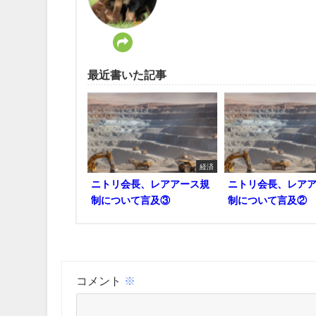
最近書いた記事
経済
ニトリ会長、レアアース規
ニトリ会長、レア
制について言及③
制について言及②
コメント
※