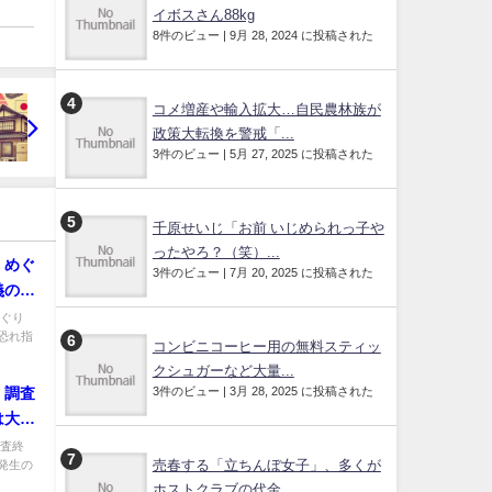
イボスさん88kg
8件のビュー
|
9月 28, 2024 に投稿された
コメ増産や輸入拡大…自民農林族が
政策大転換を警戒「...
3件のビュー
|
5月 27, 2025 に投稿された
千原せいじ「お前 いじめられっ子や
ったやろ？（笑）...
」めぐ
3件のビュー
|
7月 20, 2025 に投稿された
義の破
めぐり
恐れ指
コンビニコーヒー用の無料スティッ
クシュガーなど大量...
3件のビュー
|
3月 28, 2025 に投稿された
・調査
は大規
ていな
調査終
発生の
売春する「立ちんぼ女子」、多くが
ホストクラブの代金...