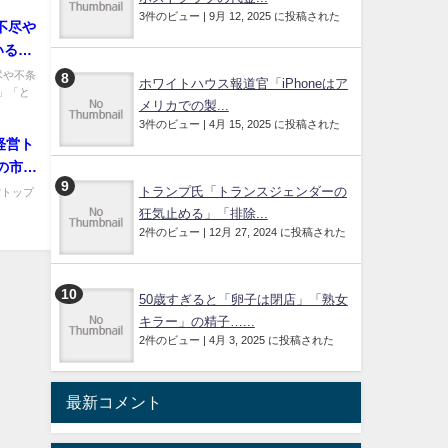
3件のビュー
|
9月 12, 2025 に投稿された
不尽や
いると
ょう」
尽や不条
ホワイトハウス報道官「iPhoneはア
」「と
メリカでの製...
3件のビュー
|
4月 15, 2025 に投稿された
経営ト
トランプ氏「トランスジェンダーの
営トップ
狂気止める」「排除...
2件のビュー
|
12月 27, 2024 に投稿された
50歳すぎると「卵子は閉店」「熟女
キラー」の精子…...
2件のビュー
|
4月 3, 2025 に投稿された
最新コメント