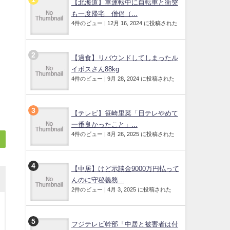
【北海道】車運転中に自転車と衝突
も一度帰宅 僧侶（...
4件のビュー
|
12月 16, 2024 に投稿された
【過食】リバウンドしてしまったル
イボスさん88kg
4件のビュー
|
9月 28, 2024 に投稿された
【テレビ】笹崎里菜「日テレやめて
一番良かったこと」...
4件のビュー
|
8月 26, 2025 に投稿された
【中居】けど示談金9000万円払って
んのに守秘義務...
2件のビュー
|
4月 3, 2025 に投稿された
フジテレビ幹部「中居と被害者は付