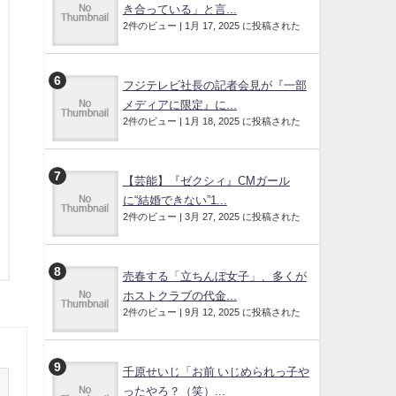
き合っている」と言...
2件のビュー
|
1月 17, 2025 に投稿された
フジテレビ社長の記者会見が『一部
メディアに限定』に...
2件のビュー
|
1月 18, 2025 に投稿された
【芸能】『ゼクシィ』CMガール
に“結婚できない”1...
2件のビュー
|
3月 27, 2025 に投稿された
売春する「立ちんぼ女子」、多くが
ホストクラブの代金...
2件のビュー
|
9月 12, 2025 に投稿された
千原せいじ「お前 いじめられっ子や
ったやろ？（笑）...