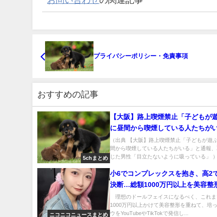
プライバシーポリシー・免責事項
おすすめの記事
【大阪】路上喫煙禁止「子どもが
に昼間から喫煙している人たちが
通報、取材に応じた男性「目立た
（出典 【大阪】路上喫煙禁止「子どもが遊
間から喫煙している人たちがいる」と通報、
に吸っている」 [ぐれ★]
じた男性「目立たないように吸っている」 ）.
5chまとめ
小6でコンプレックスを抱き、高2
決断…総額1000万円以上を美容整
たインフルエンサーが“初めて行っ
理想のドールフェイスになるべく、これま
1000万円以上かけて美容整形を重ねて、培
形”とは
ウをYouTubeやTikTokで発信し...
ニコニコニュースまとめ