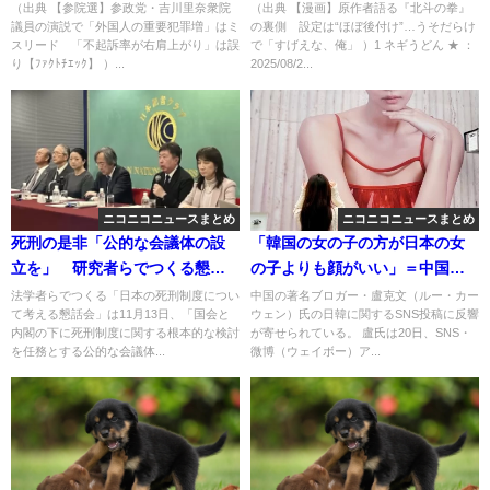
犯罪増」はミスリード 「不起
け”…うそだらけで「すげえな、
（出典 【参院選】参政党・吉川里奈衆院
（出典 【漫画】原作者語る『北斗の拳』
議員の演説で「外国人の重要犯罪増」はミ
の裏側 設定は“ほぼ後付け”…うそだらけ
訴率が右肩上がり」は誤り【ﾌｧｸ
俺」 [ネギうどん★]
スリード 「不起訴率が右肩上がり」は誤
で「すげえな、俺」 ）1 ネギうどん ★ ：
ﾄﾁｴｯｸ】 [少考さん★]
り【ﾌｧｸﾄﾁｴｯｸ】 ）...
2025/08/2...
ニコニコニュースまとめ
ニコニコニュースまとめ
死刑の是非「公的な会議体の設
「韓国の女の子の方が日本の女
立を」 研究者らでつくる懇話
の子よりも顔がいい」＝中国著
会が報告書公表 「不毛かつ不
名ブロガーの投稿に賛否
法学者らでつくる「日本の死刑制度につい
中国の著名ブロガー・盧克文（ルー・カー
て考える懇話会」は11月13日、「国会と
ウェン）氏の日韓に関するSNS投稿に反響
幸な状況から脱却へ」
内閣の下に死刑制度に関する根本的な検討
が寄せられている。 盧氏は20日、SNS・
を任務とする公的な会議体...
微博（ウェイボー）ア...