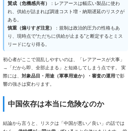
賛成（危機感共有）
：レアアースは幅広い製品に使わ
れ、供給が詰まれば調達コスト増・納期遅延のリスクが
ある。
慎重（煽りすぎ注意）
：規制は政治的圧力の性格もあ
り、現時点で“ただちに供給が止まる”と断定するとミス
リードになり得る。
初心者がここで混乱しやすいのは、「レアアースが大事」
→「だから即、全部止まる」と短絡してしまう点です。 実
際には、
対象品目・用途（軍事用途か）・審査の運用
で影
響の強さは変わります。
中国依存は本当に危険なのか
結論から言うと、リスクは「中国が悪い／良い」の話では