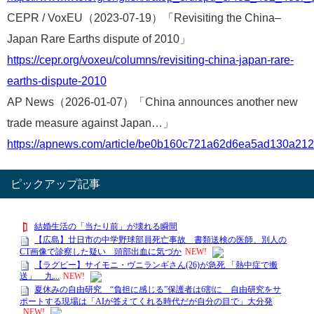
CEPR / VoxEU（2023-07-19）「Revisiting the China–
Japan Rare Earths dispute of 2010」
https://cepr.org/voxeu/columns/revisiting-china-japan-rare-
earths-dispute-2010
AP News（2026-01-07）「China announces another new
trade measure against Japan…」
https://apnews.com/article/be0b160c721a62d6ea5ad130a21
ピックアップ記事