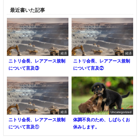
最近書いた記事
経済
経済
ニトリ会長、レアアース規制
ニトリ会長、レアアース規制
について言及③
について言及②
経済
Uncategorized
ニトリ会長、レアアース規制
体調不良のため、しばらくお
について言及①
休みします。