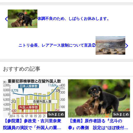
体調不良のため、しばらくお休みします。
ニトリ会長、レアアース規制について言及②
おすすめの記事
5chまとめ
5chまとめ
【参院選】参政党・吉川里奈衆
【漫画】原作者語る『北斗の
院議員の演説で「外国人の重要
拳』の裏側 設定は“ほぼ後付