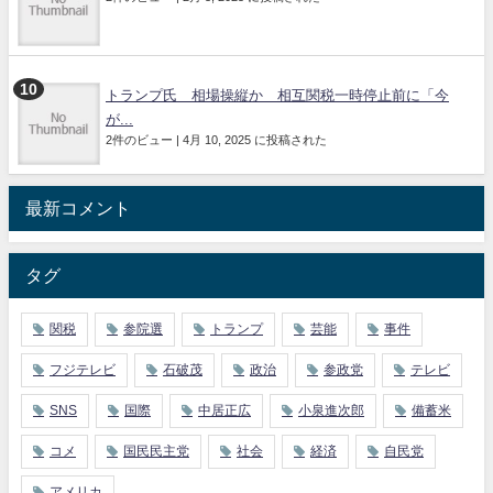
トランプ氏 相場操縦か 相互関税一時停止前に「今
が...
2件のビュー
|
4月 10, 2025 に投稿された
最新コメント
タグ
関税
参院選
トランプ
芸能
事件
フジテレビ
石破茂
政治
参政党
テレビ
SNS
国際
中居正広
小泉進次郎
備蓄米
コメ
国民民主党
社会
経済
自民党
アメリカ