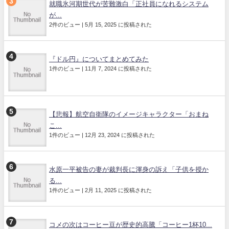
就職氷河期世代が苦難激白「正社員になれるシステム
が...
2件のビュー
|
5月 15, 2025 に投稿された
『ドル円』についてまとめてみた
1件のビュー
|
11月 7, 2024 に投稿された
【悲報】航空自衛隊のイメージキャラクター「おまね
こ...
1件のビュー
|
12月 23, 2024 に投稿された
水原一平被告の妻が裁判長に渾身の訴え「子供を授か
る...
1件のビュー
|
2月 11, 2025 に投稿された
コメの次はコーヒー豆が歴史的高騰「コーヒー1杯10...