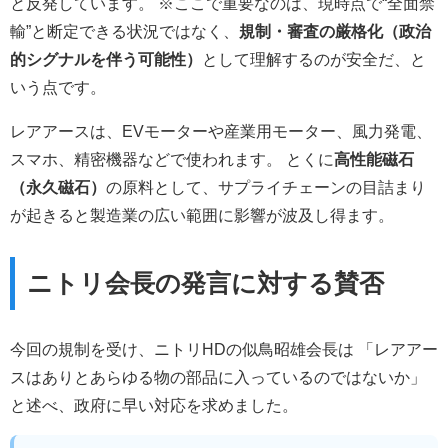
と反発しています。 ※ここで重要なのは、現時点で“全面禁
輸”と断定できる状況ではなく、
規制・審査の厳格化（政治
的シグナルを伴う可能性）
として理解するのが安全だ、と
いう点です。
レアアースは、EVモーターや産業用モーター、風力発電、
スマホ、精密機器などで使われます。 とくに
高性能磁石
（永久磁石）
の原料として、サプライチェーンの目詰まり
が起きると製造業の広い範囲に影響が波及し得ます。
ニトリ会長の発言に対する賛否
今回の規制を受け、ニトリHDの似鳥昭雄会長は 「レアアー
スはありとあらゆる物の部品に入っているのではないか」
と述べ、政府に早い対応を求めました。