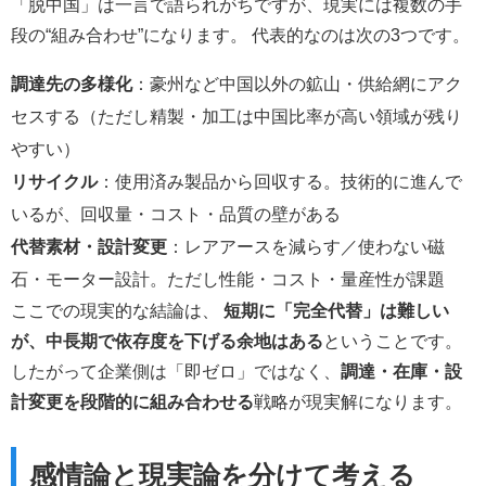
「脱中国」は一言で語られがちですが、現実には複数の手
段の“組み合わせ”になります。 代表的なのは次の3つです。
調達先の多様化
：豪州など中国以外の鉱山・供給網にアク
セスする（ただし精製・加工は中国比率が高い領域が残り
やすい）
リサイクル
：使用済み製品から回収する。技術的に進んで
いるが、回収量・コスト・品質の壁がある
代替素材・設計変更
：レアアースを減らす／使わない磁
石・モーター設計。ただし性能・コスト・量産性が課題
ここでの現実的な結論は、
短期に「完全代替」は難しい
が、中長期で依存度を下げる余地はある
ということです。
したがって企業側は「即ゼロ」ではなく、
調達・在庫・設
計変更を段階的に組み合わせる
戦略が現実解になります。
感情論と現実論を分けて考える