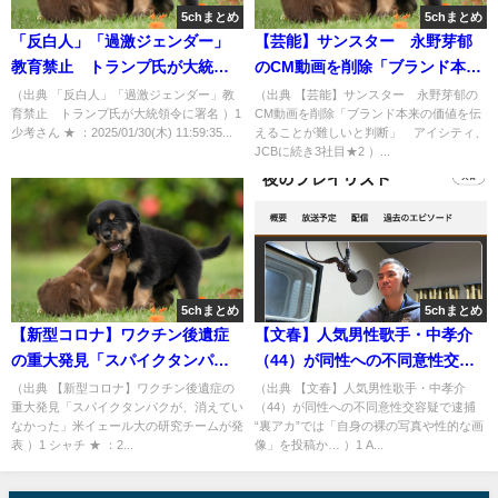
5chまとめ
5chまとめ
「反白人」「過激ジェンダー」
【芸能】サンスター 永野芽郁
教育禁止 トランプ氏が大統領
のCM動画を削除「ブランド本来
令に署名 [少考さん★]
の価値を伝えることが難しいと
（出典 「反白人」「過激ジェンダー」教
（出典 【芸能】サンスター 永野芽郁の
育禁止 トランプ氏が大統領令に署名 ）1
CM動画を削除「ブランド本来の価値を伝
判断」 アイシティ、JCBに続
少考さん ★ ：2025/01/30(木) 11:59:35...
えることが難しいと判断」 アイシティ、
き3社目★2 [冬月記者★]
JCBに続き3社目★2 ）...
5chまとめ
5chまとめ
【新型コロナ】ワクチン後遺症
【文春】人気男性歌手・中孝介
の重大発見「スパイクタンパク
（44）が同性への不同意性交容
が、消えていなかった」米イェ
疑で逮捕 “裏アカ”では「自身の
（出典 【新型コロナ】ワクチン後遺症の
（出典 【文春】人気男性歌手・中孝介
重大発見「スパイクタンパクが、消えてい
（44）が同性への不同意性交容疑で逮捕
ール大の研究チームが発表 [シャ
裸の写真や性的な画像」を投稿
なかった」米イェール大の研究チームが発
“裏アカ”では「自身の裸の写真や性的な画
チ★]
か… [Ailuropoda
表 ）1 シャチ ★ ：2...
像」を投稿か… ）1 A...
melanoleuca★]