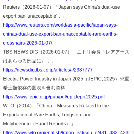
Reuters（2026-01-07）「Japan says China's dual-use
export ban 'unacceptable'…」
https://www.reuters.com/world/asia-pacific/japan-says-
chinas-dual-use-export-ban-unacceptable-rare-earths-
crosshairs-2026-01-07/
TBS NEWS DIG（2026-01-07）「ニトリ会長『レアアース
はあらゆる部品に』…」
https://newsdig.tbs.co.jp/articles/-/2387777
Electric Power Industry in Japan 2025（JEPIC, 2025）※重
希土類依存の図表を含む資料
https://www.jepic.or.jp/pub/pdf/epijJepic2025.pdf
WTO（2014）「China – Measures Related to the
Exportation of Rare Earths, Tungsten, and
Molybdenum（Panel Reports）」
https://www.wto.org/english/tratop_e/dispu_e/431_432_433r_