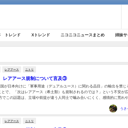
5年 トレンド
Xトレンド
ニコニコニュースまとめ
姉妹サ
レアアース
ニトリ
、レアアース規制について言及③
月、中国が日本向けに「軍事用途（デュアルユース）に関わる品目」の輸出を禁じ
ことで、 「次はレアアース（希土類）も規制されるのでは？」という不安が
一方でこの話題は、立場や前提が違う人同士で噛み合いにくく、感情的に荒れ
 そこで本記事は、炎上しやすい論点を“...
うさ
レアアース
ニトリ