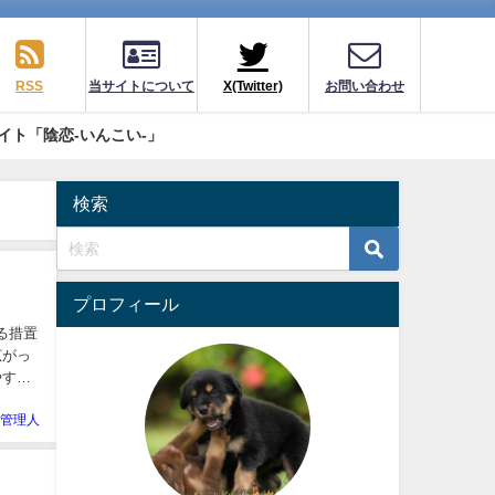
RSS
当サイトについて
X(Twitter)
お問い合わせ
イト「陰恋-いんこい-」
検索
プロフィール
る措置
広がっ
やすい
-管理人