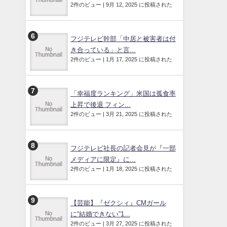
2件のビュー
|
9月 12, 2025 に投稿された
フジテレビ幹部「中居と被害者は付
き合っている」と言...
2件のビュー
|
1月 17, 2025 に投稿された
「幸福度ランキング」米国は孤食率
上昇で後退 フィン...
2件のビュー
|
3月 21, 2025 に投稿された
フジテレビ社長の記者会見が『一部
メディアに限定』に...
2件のビュー
|
1月 18, 2025 に投稿された
【芸能】『ゼクシィ』CMガール
に“結婚できない”1...
2件のビュー
|
3月 27, 2025 に投稿された