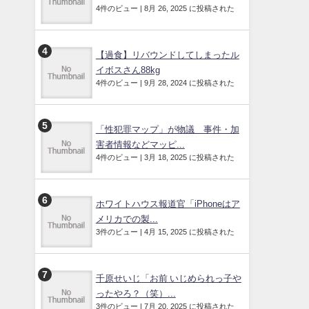
4件のビュー
|
8月 26, 2025 に投稿された
【過食】リバウンドしてしまったル
イボスさん88kg
4件のビュー
|
9月 28, 2024 に投稿された
「性犯罪マップ」が物議 事件・加
害者情報などマッピ...
4件のビュー
|
3月 18, 2025 に投稿された
ホワイトハウス報道官「iPhoneはア
メリカでの製...
3件のビュー
|
4月 15, 2025 に投稿された
千原せいじ「お前 いじめられっ子や
ったやろ？（笑）...
3件のビュー
|
7月 20, 2025 に投稿された