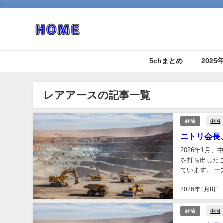
5chまとめ
202
レアアースの記事一覧
中国
経済
ニトリ会長
2026年1
を打ち出した
ています。 
のも事実です。
2026年1月8日
中国
経済