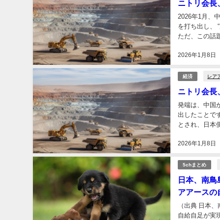
ニトリ会長
2026年1
を打ち出し、
ただ、この話
がちです。 そ
2026年1月8日
レア
経済
ニトリ会長
発端は、中国
出したことで
とされ、日本
禁輸”と断定で
2026年1月8日
5chまとめ
日本、南鳥
アアースの自
（出典 日本、
自給自足が実現か ★