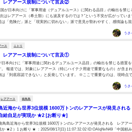
、レアアース規制について言及②
月、中国が日本向けに「軍事用途（デュアルユース）に関わる品目」の輸出を禁じ
 “次はレアアース（希土類）にも波及するのでは？”という不安が広がっていま
題は「危険だ」派と「現実的に切れない」派で意見が割れやすく、感情論も混
こで本記事では、対立構造を見える化し...
うさ
アース
ニトリ
、レアアース規制について言及①
が日本向けに「軍事用途に関わるデュアルユース品目」の輸出を禁じる措置を
す。 報道では、対象にレアアース（特にハイテク用途で重要なもの）が含ま
側は「到底容認できない」と反発しています。 ※ここで重要なのは、現時点で
きる状況ではなく、規制・審査の厳格化（政治...
うさ
レアアース
南鳥島
島近海から世界3位規模 1600万トンのレアアースが発見される
給自足が実現か ★2 [お断り★]
南鳥島近海から世界3位規模 1600万トンのレアアースが発見される レアア
2 ）1 お断り ★ ：2025/08/17(日) 11:07:32.02 ID:OAIqNvN49「中国