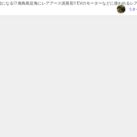
になる!? 南鳥島近海にレアアース泥発見!! EVのモーターなどに使われるレア.
うさ