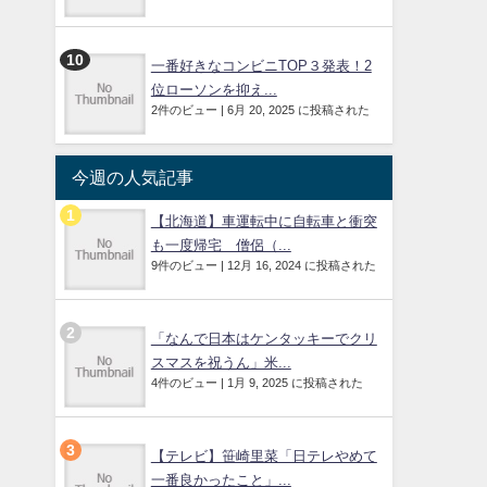
一番好きなコンビニTOP３発表！2
位ローソンを抑え...
2件のビュー
|
6月 20, 2025 に投稿された
今週の人気記事
【北海道】車運転中に自転車と衝突
も一度帰宅 僧侶（...
9件のビュー
|
12月 16, 2024 に投稿された
「なんで日本はケンタッキーでクリ
スマスを祝うん」米...
4件のビュー
|
1月 9, 2025 に投稿された
【テレビ】笹崎里菜「日テレやめて
一番良かったこと」...