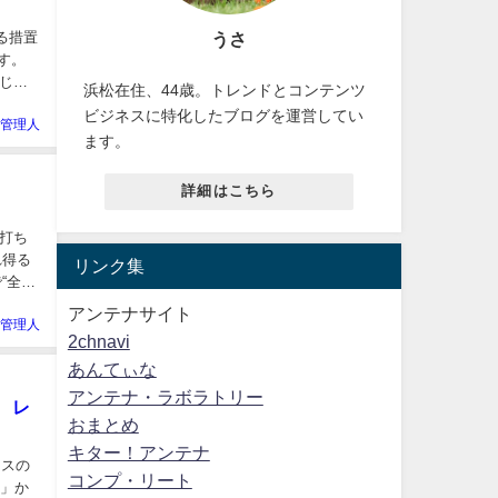
うさ
る措置
す。
じり
浜松在住、44歳。トレンドとコンテンツ
ビジネスに特化したブログを運営してい
-管理人
ます。
詳細はこちら
打ち
れ得る
リンク集
“全面
アンテナサイト
-管理人
2chnavi
あんてぃな
アンテナ・ラボラトリー
 レ
おまとめ
キター！アンテナ
ースの
コンプ・リート
頼み」か