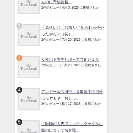
んのに守秘義務...
2件のビュー
|
4月 3, 2025 に投稿された
千原せいじ「お前 いじめられっ子や
ったやろ？（笑）...
2件のビュー
|
7月 20, 2025 に投稿された
女性用下着売り場って芸術だよな
2件のビュー
|
1月 29, 2025 に投稿された
アンガールズ田中、犬散歩中の男性
にモヤモヤ おしっ...
2件のビュー
|
5月 17, 2025 に投稿された
「医師が大声でキレた」グーグルに
嘘の口コミで名誉毀...