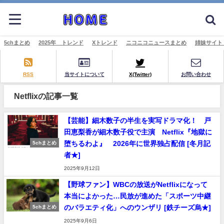
5chまとめ
2025年 トレンド
Xトレンド
ニコニコニュースまとめ
姉妹サイト
RSS
当サイトについて
X(Twitter)
お問い合わせ
Netflixの記事一覧
【芸能】細木数子の半生を実写ドラマ化！ 戸
田恵梨香が細木数子役で主演 Netflix『地獄に
堕ちるわよ』 2026年に世界独占配信 [冬月記
5chまとめ
者★]
2025年9月12日
【野球ファン】WBCの放送がNetflixになって
本当によかった…民放が進めた「スポーツ中継
のバラエティ化」へのウンザリ [鉄チーズ烏★]
5chまとめ
2025年9月6日