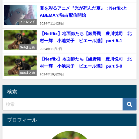
夏を彩るアニメ『光が死んだ夏』：Netflixと
ABEMAで独占配信開始
Xトレンド
2024年11月28日
【Netflix】地面師たち【綾野剛 豊川悦司 北
村一輝 小池栄子 ピエール瀧】 part 5-1
5chまとめ
2024年11月7日
【Netflix】地面師たち【綾野剛 豊川悦司 北
村一輝 小池栄子 ピエール瀧】 part 5-0
5chまとめ
2024年10月20日
検索
プロフィール