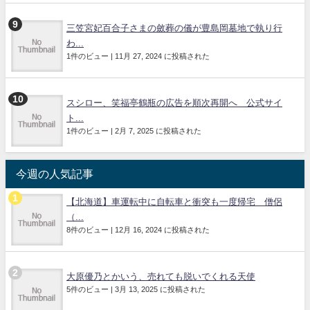
三笠宮妃百合子さまの斂葬の儀が豊島岡墓地で執り行
わ...
1件のビュー
|
11月 27, 2024 に投稿された
スシロー、笑福亭鶴瓶の広告を順次再開へ 公式サイ
ト...
1件のビュー
|
2月 7, 2025 に投稿された
今週の人気記事
【北海道】車運転中に自転車と衝突も一度帰宅 僧侶
（...
8件のビュー
|
12月 16, 2024 に投稿された
大原優乃とかいう、売れても脱いでくれる天使
5件のビュー
|
3月 13, 2025 に投稿された