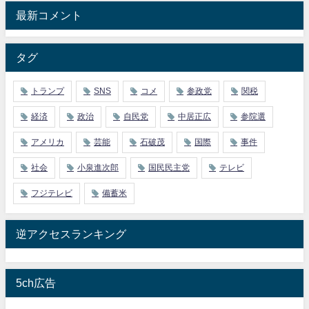
最新コメント
タグ
トランプ
SNS
コメ
参政党
関税
経済
政治
自民党
中居正広
参院選
アメリカ
芸能
石破茂
国際
事件
社会
小泉進次郎
国民民主党
テレビ
フジテレビ
備蓄米
逆アクセスランキング
5ch広告