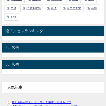
コメ
小泉進次郎
経済
国民民主党
芸能
SNS
逆アクセスランキング
5ch広告
5ch広告
人気記事