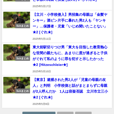
2025年5月17日
【立川・小学校侵入】男招集の母親は「金髪ヤ
ンキー」酒ビン片手に暴れた男2人も「ヤンキ
ー」…保護者・児童「いじめ聞いたことない」
5chまとめ
★2 [ぐれ★]
2025年5月11日
東大前駅切りつけ男「東大を目指した教育熱心
な世間の親たちに、あまりに度が過ぎると子供
がぐれて私のように罪を犯すと示したかった
5chまとめ
★2 [Hitzeschleier★]
2025年5月10日
【東京】逮捕された男2人が「児童の母親の友
人」と判明 小学校側と話がまとまらずに母親
が2人呼んだか 1人は容疑否認 立川市立三小
5chまとめ
★2 [ぐれ★]
2025年5月9日