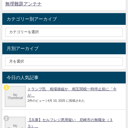
無理難題アンテナ
カテゴリー別アーカイブ
月別アーカイブ
今日の人気記事
トランプ氏 相場操縦か 相互関税一時停止前に「今
が...
2件のビュー
|
4月 10, 2025 に投稿された
【兵庫】セルフレジ悪用疑い 尼崎市の無職女（３
５）...