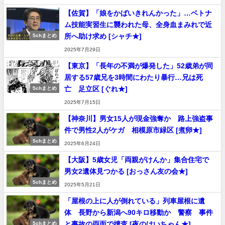
【佐賀】「娘をかばいきれんかった」…ベトナ
ム技能実習生に襲われた母、全身血まみれで近
所へ助け求め [シャチ★]
5chまとめ
2025年7月29日
【東京】「長年の不満が爆発した」52歳弟が同
居する57歳兄を3時間にわたり暴行…兄は死
亡 足立区 [ぐれ★]
5chまとめ
2025年7月15日
【神奈川】男女15人が現金強奪か 路上強盗事
件で男性2人がケガ 相模原市緑区 [煮卵★]
5chまとめ
2025年6月24日
【大阪】5歳女児「両親がけんか」集合住宅で
男女2遺体見つかる [おっさん友の会★]
5chまとめ
2025年5月21日
「屋根の上に人が倒れている」列車屋根に遺
体 長野から新潟へ90キロ移動か 警察 事件
と事故の両面で捜査 [夜のけいちゃん★]
5chまとめ