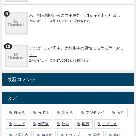
米、相互関税からスマホ除外 iPhone値上がり回...
2件のビュー
|
4月 13, 2025 に投稿された
アンガールズ田中、犬散歩中の男性にモヤモヤ おし
っ...
2件のビュー
|
5月 17, 2025 に投稿された
最新コメント
タグ
自民党
石破茂
参政党
フジテレビ
政治
テレビ
参院選
社会
国際
アメリカ
中居正広
備蓄米
トランプ
関税
事件