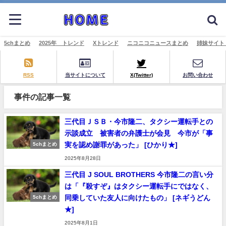
5chまとめ
2025年 トレンド
Xトレンド
ニコニコニュースまとめ
姉妹サイト
RSS
当サイトについて
X(Twitter)
お問い合わせ
事件の記事一覧
三代目ＪＳＢ・今市隆二、タクシー運転手との
示談成立 被害者の弁護士が会見 今市が「事
実を認め謝罪があった」 [ひかり★]
5chまとめ
2025年8月28日
三代目 J SOUL BROTHERS 今市隆二の言い分
は「『殺すぞ』はタクシー運転手にではなく、
同乗していた友人に向けたもの」 [ネギうどん
5chまとめ
★]
2025年8月1日