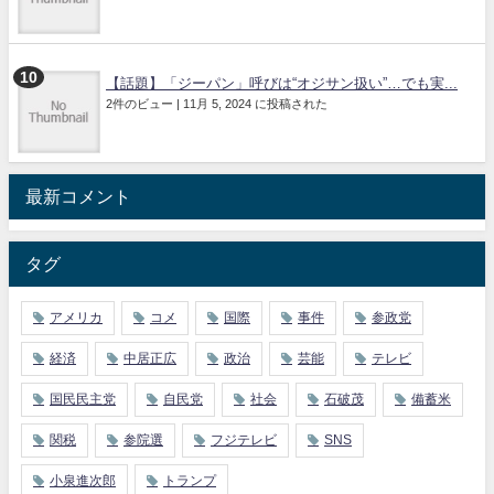
【話題】「ジーパン」呼びは“オジサン扱い”…でも実...
2件のビュー
|
11月 5, 2024 に投稿された
最新コメント
タグ
アメリカ
コメ
国際
事件
参政党
経済
中居正広
政治
芸能
テレビ
国民民主党
自民党
社会
石破茂
備蓄米
関税
参院選
フジテレビ
SNS
小泉進次郎
トランプ