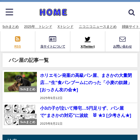
5chまとめ
2025年 トレンド
Xトレンド
ニコニコニュースまとめ
姉妹サイト
RSS
当サイトについて
X(Twitter)
お問い合わせ
パン屋の記事一覧
ホリエモン発案の高級パン屋、まさかの大量閉
店…“生”食パンブームにのった「小麦の奴隷」
[おっさん友の会★]
5chまとめ
2025年9月12日
小3の子が泣いて帰宅…5円足りず、パン屋
で“まさかの対応”に波紋 🐰 ★3 [少考さん★]
5chまとめ
2025年8月21日