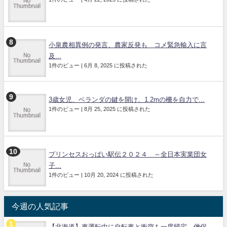
小泉農相異例の発言、農家反発も コメ緊急輸入に言
及...
1件のビュー
|
6月 8, 2025 に投稿された
3歳女児、ベランダの鍵を開け、1.2mの柵を自力で...
1件のビュー
|
8月 25, 2025 に投稿された
プリンセスおっぱい駅伝２０２４ ～全日本実業団女
子...
1件のビュー
|
10月 20, 2024 に投稿された
今週の人気記事
【北海道】車運転中に自転車と衝突も一度帰宅 僧侶