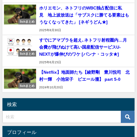
ホリエモン、ネトフリのWBC独占配信に私
見 地上波放送は「サブスクに勝てる要素はも
うなくなってきた」 [ネギうどん★]
5chまとめ
2025年8月30日
すでにアマプラを超え､ネトフリ射程圏内…月
会費が飛びぬけて高い国産配信サービスU-
NEXTが爆伸びのワケ [パンナ・コッタ★]
5chまとめ
2025年6月15日
【Netflix】地面師たち【綾野剛 豊川悦司 北
村一輝 小池栄子 ピエール瀧】 part 5-0
5chまとめ
2024年10月20日
検索
プロフィール