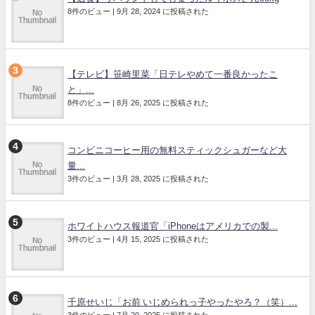
8件のビュー
|
9月 28, 2024 に投稿された
【テレビ】笹崎里菜「日テレやめて一番良かったこ
と」...
8件のビュー
|
8月 26, 2025 に投稿された
コンビニコーヒー用の無料スティックシュガーなど大
量...
3件のビュー
|
3月 28, 2025 に投稿された
ホワイトハウス報道官「iPhoneはアメリカでの製...
3件のビュー
|
4月 15, 2025 に投稿された
千原せいじ「お前 いじめられっ子やったやろ？（笑）...