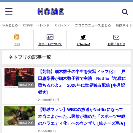
5chまとめ
2025年 トレンド
Xトレンド
ニコニコニュースまとめ
姉妹サイト
RSS
当サイトについて
X(Twitter)
お問い合わせ
ネトフリの記事一覧
【芸能】細木数子の半生を実写ドラマ化！ 戸
田恵梨香が細木数子役で主演 Netflix『地獄に
堕ちるわよ』 2026年に世界独占配信 [冬月記
5chまとめ
者★]
2025年9月12日
【野球ファン】WBCの放送がNetflixになって
本当によかった…民放が進めた「スポーツ中継
のバラエティ化」へのウンザリ [鉄チーズ烏★]
5chまとめ
2025年9月6日