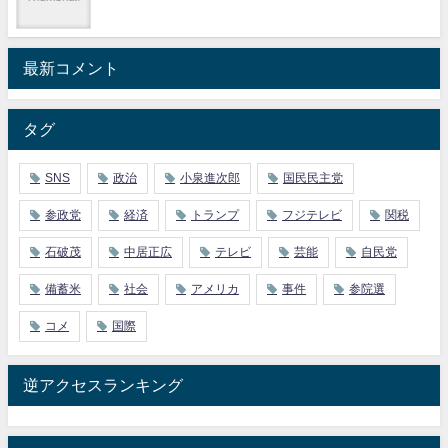
最新コメント
タグ
SNS
政治
小泉進次郎
国民民主党
参政党
経済
トランプ
フジテレビ
関税
石破茂
中居正広
テレビ
芸能
自民党
備蓄米
社会
アメリカ
事件
参院選
コメ
国際
逆アクセスランキング