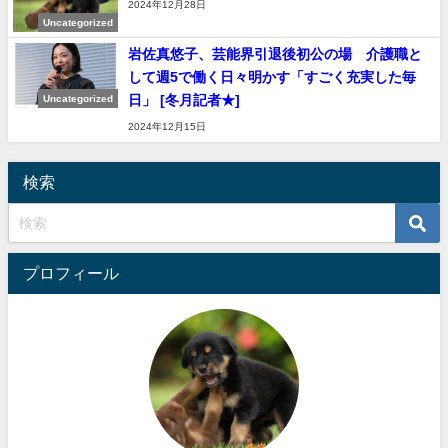
2024年12月28日
Uncategorized
岩佐真悠子、芸能界引退後初公の場 介護職と
して週5で働く日々明かす「すごく充実した毎
日」 [冬月記者★]
Uncategorized
2024年12月15日
検索
プロフィール