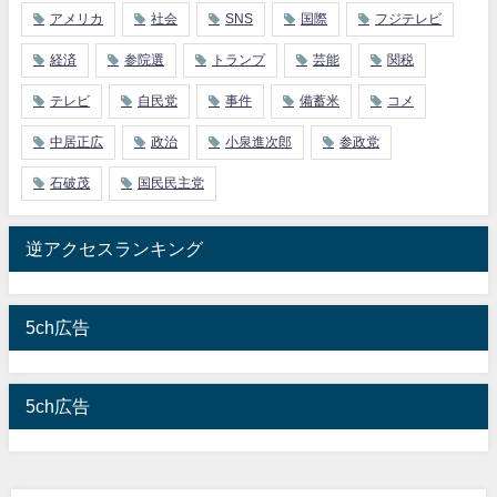
アメリカ
社会
SNS
国際
フジテレビ
経済
参院選
トランプ
芸能
関税
テレビ
自民党
事件
備蓄米
コメ
中居正広
政治
小泉進次郎
参政党
石破茂
国民民主党
逆アクセスランキング
5ch広告
5ch広告