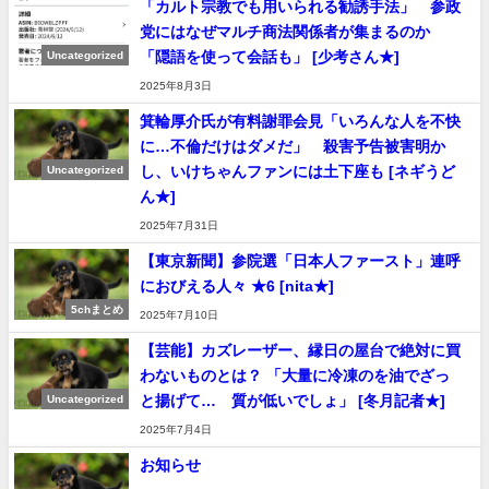
「カルト宗教でも用いられる勧誘手法」 参政
党にはなぜマルチ商法関係者が集まるのか
「隠語を使って会話も」 [少考さん★]
Uncategorized
2025年8月3日
箕輪厚介氏が有料謝罪会見「いろんな人を不快
に…不倫だけはダメだ」 殺害予告被害明か
し、いけちゃんファンには土下座も [ネギうど
Uncategorized
ん★]
2025年7月31日
【東京新聞】参院選「日本人ファースト」連呼
におびえる人々 ★6 [nita★]
5chまとめ
2025年7月10日
【芸能】カズレーザー、縁日の屋台で絶対に買
わないものとは？ 「大量に冷凍のを油でざっ
と揚げて… 質が低いでしょ」 [冬月記者★]
Uncategorized
2025年7月4日
お知らせ