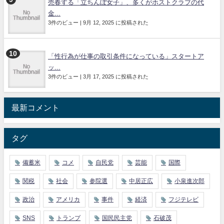
売春する「立ちんぼ女子」、多くがホストクラブの代
金...
3件のビュー
|
9月 12, 2025 に投稿された
「性行為が仕事の取引条件になっている」スタートア
ッ...
3件のビュー
|
3月 17, 2025 に投稿された
最新コメント
タグ
備蓄米
コメ
自民党
芸能
国際
関税
社会
参院選
中居正広
小泉進次郎
政治
アメリカ
事件
経済
フジテレビ
SNS
トランプ
国民民主党
石破茂