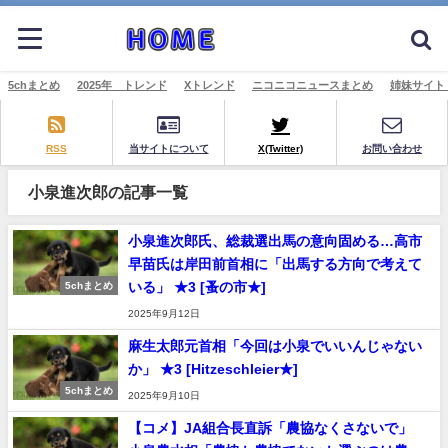
5chまとめ
2025年 トレンド
Xトレンド
ニコニコニュースまとめ
姉妹サイト
RSS
当サイトについて
X(Twitter)
お問い合わせ
小泉進次郎の記事一覧
小泉進次郎氏、総裁選出馬の意向固める…高市
早苗氏は岸田前首相に「出馬する方向で考えて
いる」 ★3 [蚤の市★]
5chまとめ
2025年9月12日
麻生太郎元首相「今回は小泉でいいんじゃない
か」 ★3 [Hitzeschleier★]
5chまとめ
2025年9月10日
【コメ】JA組合長直訴「農協なくさないで」