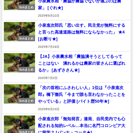
小泉農水相「農協か農協でないか選ぶのは農
家」 [ぐれ★]
5chまとめ
2025年8月22日
小泉進次郎氏「思い出す。民主党が無料にする
と言った高速道路は無料にならなかった」 ★4
[お断り★]
5chまとめ
2025年7月19日
【JA】小泉農水相「農協潰そうとしてるって
ことはない 潰れるかは農家の皆さんに選ばれ
るか」 [あずささん★]
5chまとめ
2025年7月2日
「次の首相にふさわしい人」1位は『小泉進次
郎』橋下徹氏「今まで誰も言わなかったことを
やっている」と評価 [バイト歴50年★]
5chまとめ
2025年6月23日
小泉進次郎「無知発言」連発、自民党内でも心
配される知的レベル…本当に名門コロンビア大
に留学？ [パンナ・コッタ★]
5chまとめ