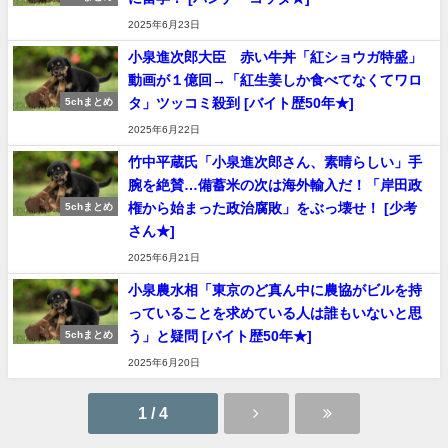
2025年6月23日
小泉進次郎大臣 赤い牛丼「紅ショウガ特盛」
動画が１億回→「紅生姜しか食べてなくてワロ
タ」ツッコミ殺到 [バイト歴50年★]
5chまとめ
2025年6月22日
竹中平蔵氏「小泉進次郎さん、素晴らしい」手
腕を絶賛…備蓄米の次は海外輸入だ！「岸田政
権から始まった政治腐敗」をぶっ壊せ！ [少考
5chまとめ
さん★]
2025年6月21日
小泉農水相「東京のど真ん中に農協がビルを持
っていることを求めている人は誰もいないと思
う」と疑問 [バイト歴50年★]
5chまとめ
2025年6月20日
1 / 4