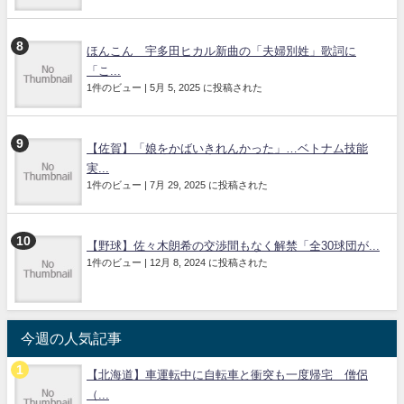
ほんこん 宇多田ヒカル新曲の「夫婦別姓」歌詞に
「こ...
1件のビュー
|
5月 5, 2025 に投稿された
【佐賀】「娘をかばいきれんかった」…ベトナム技能
実...
1件のビュー
|
7月 29, 2025 に投稿された
【野球】佐々木朗希の交渉間もなく解禁「全30球団が...
1件のビュー
|
12月 8, 2024 に投稿された
今週の人気記事
【北海道】車運転中に自転車と衝突も一度帰宅 僧侶
（...