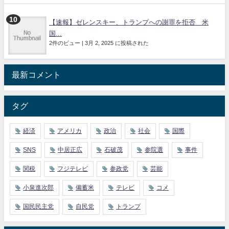
【速報】ゼレンスキー、トランプへの謝罪を拒否 米
国...
2件のビュー
|
3月 2, 2025 に投稿された
最新コメント
タグ
経済
アメリカ
政治
社会
国際
SNS
中居正広
石破茂
参院選
事件
関税
フジテレビ
参政党
芸能
小泉進次郎
備蓄米
テレビ
コメ
国民民主党
自民党
トランプ