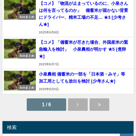
【コメ】「物流が止まっているのに、小泉さん
は何を言ってるのか」 備蓄米が届かない背景
にドライバー、精米工場の不足… ★3 [少考さ
5chまとめ
ん★]
2025年6月9日
【コメ】「備蓄米が尽きた場合、外国産米の緊
急輸入を検討」 小泉農相が明かす ★5 [煮卵
★]
5chまとめ
2025年6月7日
小泉農相 備蓄米の一部を「日本酒・みそ」等
加工用としても放出を検討 [少考さん★]
5chまとめ
2025年6月5日
1 / 6
検索