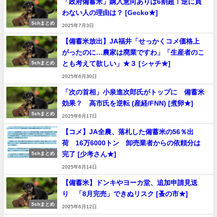
「政府備蓄米」購入意向ありは6割超！逆に買
わない人の理由は？ [Gecko★]
5chまとめ
2025年7月3日
【備蓄米放出】JA福井「せっかくコメ価格上
がったのに…農家は廃業ですわ」「生産者のこ
とも考えて欲しい」★３ [シャチ★]
5chまとめ
2025年6月30日
「次の首相」小泉進次郎氏がトップに 備蓄米
効果？ 高市氏を逆転 (産経/FNN) [煮卵★]
5chまとめ
2025年6月17日
【コメ】JA全農、落札した備蓄米の56％出
荷 16万6000トン 卸売業者からの依頼分は
完了 [少考さん★]
5chまとめ
2025年6月14日
【備蓄米】ドンキやヨーカ堂、追加申請見送
り 「8月完売」できぬリスク [蚤の市★]
5chまとめ
2025年6月12日