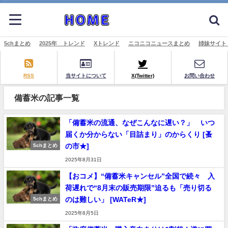
5chまとめ
2025年 トレンド
Xトレンド
ニコニコニュースまとめ
姉妹サイト
RSS
当サイトについて
X(Twitter)
お問い合わせ
備蓄米の記事一覧
「備蓄米の流通、なぜこんなに遅い？」 いつ
届くか分からない「目詰まり」のからくり [蚤
の市★]
5chまとめ
2025年8月31日
【おコメ】“備蓄米キャンセル”全国で続々 入
荷遅れで“8月末の販売期限”迫るも「売り切る
のは難しい」 [WATeR★]
5chまとめ
2025年8月5日